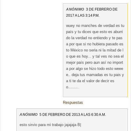
ANÓNIMO
3 DE FEBRERO DE
2017 A LAS 3:14 P.M.
wuey no manches de verdad es tu
país y tu dices que esto es aburri
do la verdad no entiendo y te pas
a por que si no hubiera pasado es
to México no seria ni la mitad de l
o que es hoy... y tal ves no sea el
mejor país pero aun así no import
a por algo se hizo todo esto weee
e.. deja tus mamadas es tu pais y
a ti te da el valor de decir es
o.........
Respuestas
ANÓNIMO
5 DE FEBRERO DE 2013 A LAS 6:30 A.M.
esto sirvio para mi trabajo jajajaja B|