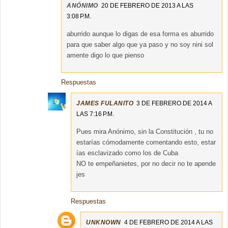
ANÓNIMO
20 DE FEBRERO DE 2013 A LAS
3:08 P.M.
aburrido aunque lo digas de esa forma es aburrido
para que saber algo que ya paso y no soy nini sol
amente digo lo que pienso
Respuestas
JAMES FULANITO
3 DE FEBRERO DE 2014 A
LAS 7:16 P.M.
Pues mira Anónimo, sin la Constitución , tu no
estarías cómodamente comentando esto, estar
ías esclavizado como los de Cuba
NO te empeñanietes, por no decir no te apende
jes
Respuestas
UNKNOWN
4 DE FEBRERO DE 2014 A LAS