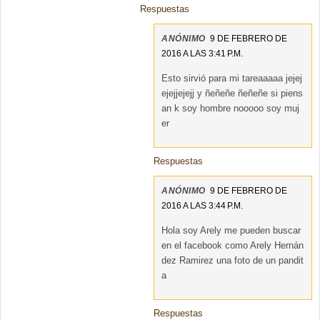
Respuestas
ANÓNIMO
9 DE FEBRERO DE
2016 A LAS 3:41 P.M.
Esto sirvió para mi tareaaaaa jejej
ejejjejejj y ñeñeñe ñeñeñe si piens
an k soy hombre nooooo soy muj
er
Respuestas
ANÓNIMO
9 DE FEBRERO DE
2016 A LAS 3:44 P.M.
Hola soy Arely me pueden buscar
en el facebook como Arely Hernán
dez Ramirez una foto de un pandit
a
Respuestas