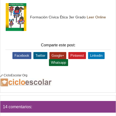
Formación Cívica Ética
3er Grado
Leer Online
Comparte este post:
Facebook
Twitter
Google+
Pinterest
Linkedin
Whatsapp
CicloEscolar Org
14 comentarios: