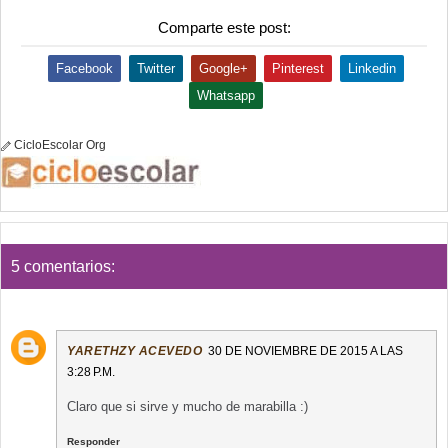
Comparte este post:
Facebook
Twitter
Google+
Pinterest
Linkedin
Whatsapp
CicloEscolar Org
5 comentarios:
YARETHZY ACEVEDO
30 DE NOVIEMBRE DE 2015 A LAS
3:28 P.M.
Claro que si sirve y mucho de marabilla :)
Responder